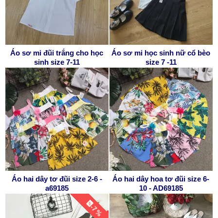
Áo sơ mi đũi trắng cho học
Áo sơ mi học sinh nữ cổ bèo
sinh size 7-11
size 7 -11
Áo hai dây tơ đũi size 2-6 -
Áo hai dây hoa tơ đũi size 6-
a69185
10 - AD69185
-7 %