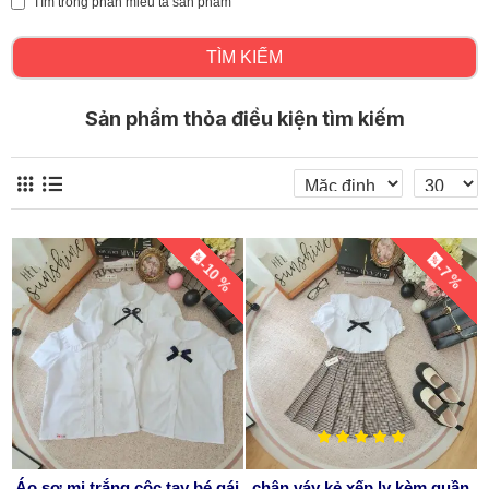
Tìm trong phần miêu tả sản phẩm
TÌM KIẾM
Sản phẩm thỏa điều kiện tìm kiếm
-10 %
-7 %
Áo sơ mi trắng cộc tay bé gái
chân váy kẻ xếp ly kèm quần