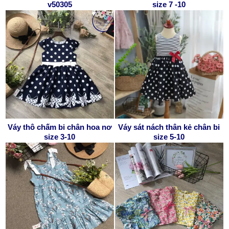
v50305
size 7 -10
Váy thô chấm bi chân hoa nơ
Váy sát nách thân kẻ chân bi
size 3-10
size 5-10