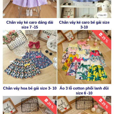
Chân váy kẻ caro dáng dài
Chân váy kẻ caro bé gái size
size 7 -15
3-10
-29 %
Chân váy hoa bé gái size 3- 10
Áo 3 lỗ cotton phối lanh đũi
size 6 -10
-29 %
-29 %