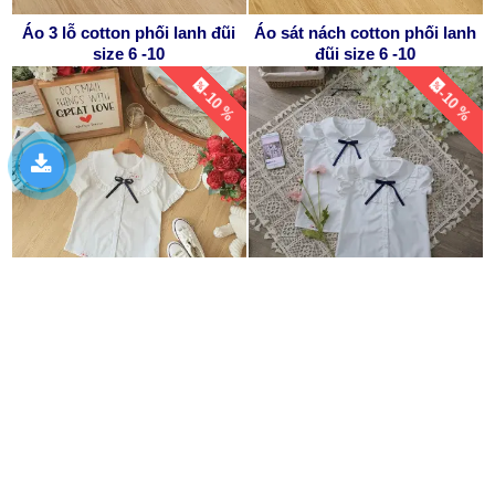
Áo 3 lỗ cotton phối lanh đũi
Áo sát nách cotton phối lanh
size 6 -10
đũi size 6 -10
-10 %
-10 %
Áo sơ mi cổ bèo điệu tay dún
Áo sơ mi trắng học sinh cổ
nơ kẹp size 7 -11
bèo nơ cài size 7-11
-10 %
-10 %