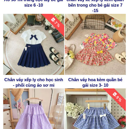
size 6 -10
bên trong cho bé gái size 7
-15
-7 %
Chân váy xếp ly cho học sinh
Chân váy hoa kèm quần bé
- phối cùng áo sơ mi
gái size 3- 10
-9 %