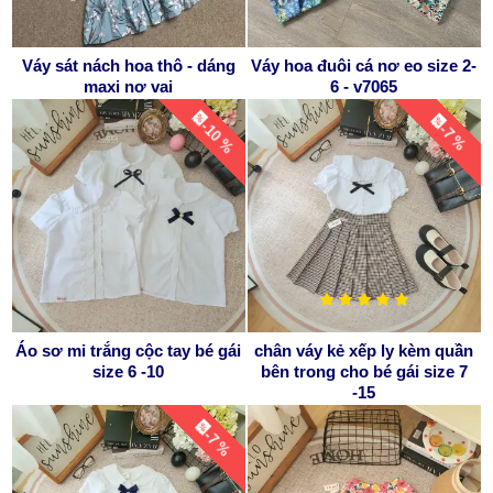
Váy sát nách hoa thô - dáng
Váy hoa đuôi cá nơ eo size 2-
maxi nơ vai
6 - v7065
-10 %
-7 %
Áo sơ mi trắng cộc tay bé gái
chân váy kẻ xếp ly kèm quần
size 6 -10
bên trong cho bé gái size 7
-15
-7 %