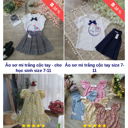
-10 %
-10 %
Áo sơ mi trắng cộc tay - cho
Áo sơ mi trắng cộc tay size 7-
học sinh size 7-11
11