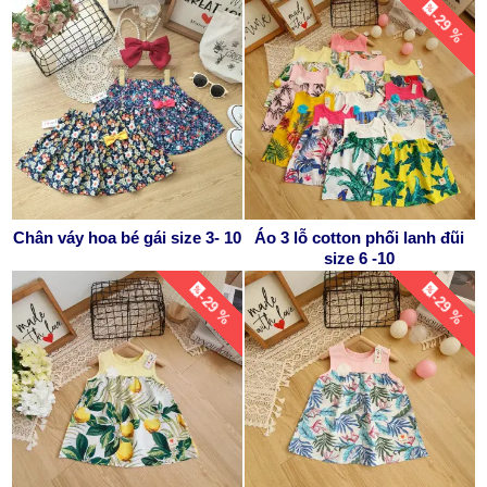
-29 %
Chân váy hoa bé gái size 3- 10
Áo 3 lỗ cotton phối lanh đũi
size 6 -10
-29 %
-29 %