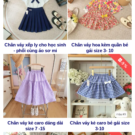
Chân váy xếp ly cho học sinh
Chân váy hoa kèm quần bé
- phối cùng áo sơ mi
gái size 3- 10
-9 %
Chân váy kẻ caro dáng dài
Chân váy kẻ caro bé gái size
size 7 -15
3-10