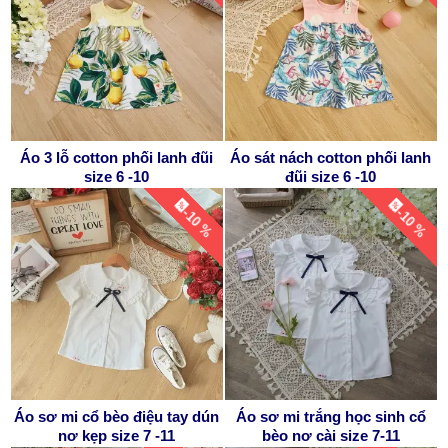
Áo 3 lỗ cotton phối lanh đũi
Áo sát nách cotton phối lanh
size 6 -10
đũi size 6 -10
-10 %
-10 %
Áo sơ mi cổ bèo điệu tay dún
Áo sơ mi trắng học sinh cổ
nơ kẹp size 7 -11
bèo nơ cài size 7-11