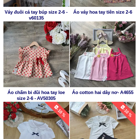
Váy đuôi cá tay búp size 2-6 -
Áo váy hoa tay tiên size 2-6
v60135
Áo chấm bi đũi hoa tay loe
Áo cotton hai dây nơ- A4655
size 2-6 - AV50305
-10 %
-10 %