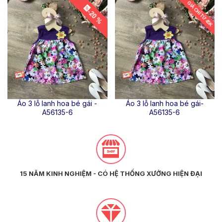
GIÁ CHỈ TỪ 45K
-20 %
Áo 3 lỗ lanh hoa bé gái -
Áo 3 lỗ lanh hoa bé gái-
A56135-6
A56135-6
15 NĂM KINH NGHIỆM - CÓ HỆ THỐNG XƯỞNG HIỆN ĐẠI