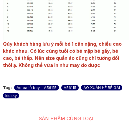
Qúy khách hàng lưu ý mỗi bé 1 cân nặng, chiều cao
khác nhau. Có lúc cùng tuổi có bé mập bé gầy, bé
cao, bé thấp. Nên size quần áo cũng chỉ tương đối
thôi ạ. Không thể vừa in như may đo được
Tag:
Áo ba lỗ boy - A56115
A56115
ÁO XUÂN HÈ BÉ GÁI
kidsky
SẢN PHẨM CÙNG LOẠI