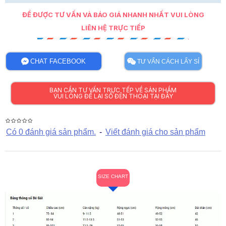
ĐỂ ĐƯỢC TƯ VẤN VÀ BÁO GIÁ NHANH NHẤT VUI LÒNG
LIÊN HỆ TRỰC TIẾP
CHAT FACEBOOK
TƯ VẤN CÁCH LẤY SỈ
BẠN CẦN TƯ VẤN TRỰC TẾP VỀ SẢN PHẨM
VUI LÒNG ĐỂ LẠI SỐ ĐỆN THOẠI TẠI ĐÂY
Có 0 đánh giá sản phẩm.
-
Viết đánh giá cho sản phẩm
SIZE CHART