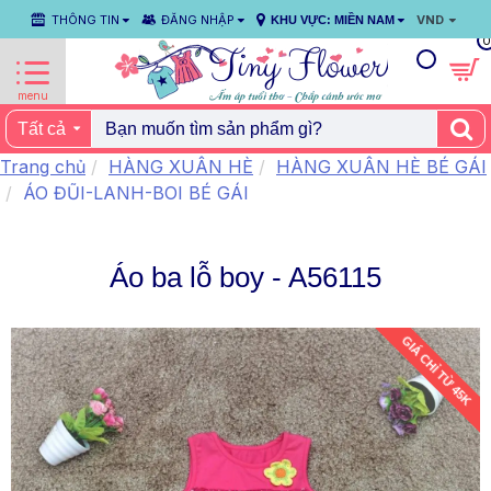
THÔNG TIN
ĐĂNG NHẬP
VND
KHU VỰC: MIỀN NAM
0
Tất cả
Trang chủ
HÀNG XUÂN HÈ
HÀNG XUÂN HÈ BÉ GÁI
ÁO ĐŨI-LANH-BOI BÉ GÁI
Áo ba lỗ boy - A56115
GIÁ CHỈ TỪ 45K