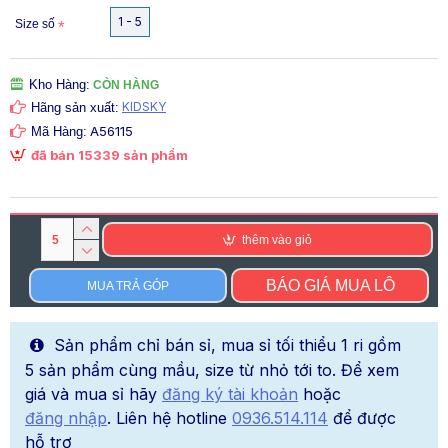
1 - 5
Size số
Kho Hàng:
CÒN HÀNG
KIDSKY
Hãng sản xuất:
A56115
Mã Hàng:
đã bán 15339 sản phẩm
thêm vào giỏ
BÁO GIÁ MUA LÔ
MUA TRẢ GÓP
Sản phẩm chỉ bán sỉ, mua sỉ tối thiểu 1 ri gồm
5 sản phẩm cùng mầu, size từ nhỏ tới to. Để xem
giá và mua sỉ hãy
đăng ký tài khoản
hoặc
đăng nhập
. Liên hệ hotline
0936.514.114
để được
hỗ trợ