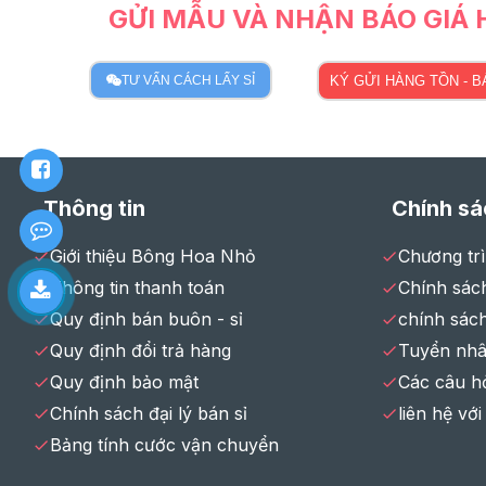
GỬI MẪU VÀ NHẬN BÁO GIÁ
TƯ VẤN CÁCH LẤY SỈ
KÝ GỬI HÀNG TỒN - 
Thông tin
Chính sá
Giới thiệu Bông Hoa Nhỏ
Chương tr
Thông tin thanh toán
Chính sách
Quy định bán buôn - sỉ
chính sác
Quy định đổi trả hàng
Tuyển nhâ
Quy định bảo mật
Các câu h
Chính sách đại lý bán sỉ
liên hệ với
Bảng tính cước vận chuyển