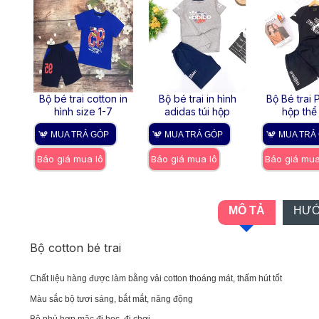
n in
Bộ bé trai cotton in
Bộ bé trai in hình
Bộ Bé trai 
TER
hình size 1-7
adidas túi hộp
hộp thể
MUA TRẢ GÓP
MUA TRẢ GÓP
MUA TRẢ
Báo giá mua lô
Báo giá mua lô
Báo giá mua
MÔ TẢ
HƯỚ
Bộ cotton bé trai
Chất liệu hàng được làm bằng vải cotton thoáng mát, thấm hút tốt
Màu sắc bộ tươi sáng, bắt mắt, năng động