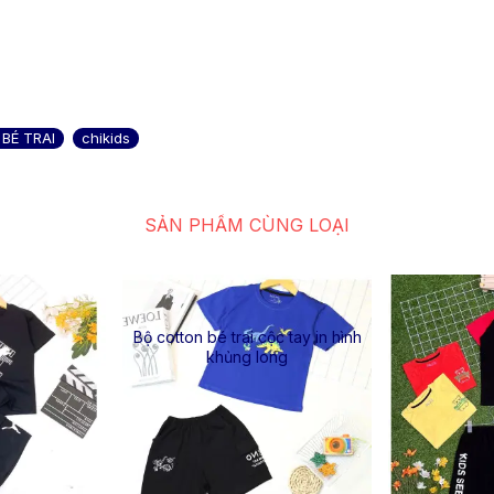
BÉ TRAI
chikids
SẢN PHẨM CÙNG LOẠI
Bộ cotton bé trai cộc tay in hình
khủng long