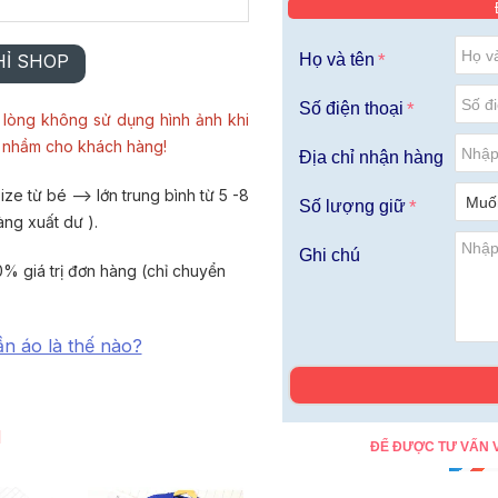
HỈ SHOP
Họ và tên
Số điện thoại
lòng không sử dụng hình ảnh khi
u nhầm cho khách hàng!
Địa chỉ nhận hàng
ze từ bé --> lớn trung bình từ 5 -8
Số lượng giữ
àng xuất dư ).
Ghi chú
% giá trị đơn hàng (chỉ chuyển
ần áo là thế nào?
I
ĐỂ ĐƯỢC TƯ VẤN V