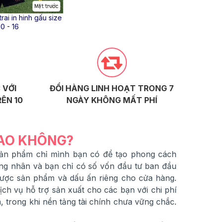
rai in hinh gấu size
Bộ bé tr
10 - 16
 VỚI
ĐỔI HÀNG LINH HOẠT TRONG 7
ÊN 10
NGÀY KHÔNG MẤT PHÍ
SAO KHÔNG?
 sản phẩm chỉ mình bạn có để tạo phong cách
ng nhân và bạn chỉ có số vốn đầu tư ban đầu
được sản phẩm và dấu ấn riêng cho cửa hàng.
h vụ hỗ trợ sản xuất cho các bạn với chi phí
 trong khi nền tảng tài chính chưa vững chắc.