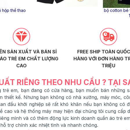
i hộp thể thao
bộ cotton bé t
ÊN SẢN XUẤT VÀ BÁN SỈ
FREE SHIP TOÀN QUỐC
ÁO TRẺ EM CHẤT LƯỢNG
HÀNG VỚI ĐƠN HÀNG TR
CAO
TRIỆU
UẤT RIÊNG THEO NHU CẦU ? TẠI 
ang trẻ em, bạn đang có cửa hàng, bạn muốn bán những
ạn thiết kế. Nhưng bạn không có nhà xưởng, máy móc, cô
 ban đầu khởi nghiệp sẽ rất khó khăn nếu bạn không có 
 cao và hệ thống máy may hiện đại chúng tôi cung cấp dịc
êng mình và có thêm động lực kinh doanh quần áo trẻ em,
 hỗ trợ chính xác nhiệt tình và nhanh chóng.