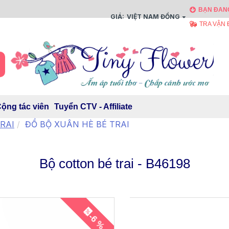
BẠN ĐANG
GIÁ:
VIỆT NAM ĐỒNG
TRA VẬN
ộng tác viên
Tuyển CTV - Affiliate
RAI
ĐỒ BỘ XUÂN HÈ BÉ TRAI
Bộ cotton bé trai - B46198
-6 %