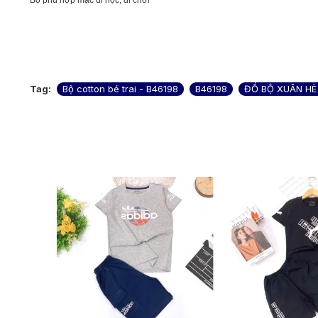
Bộ phù hợp mặc đi học, đi chơi
Tag:
Bộ cotton bé trai - B46198
B46198
ĐỒ BỘ XUÂN HÈ 