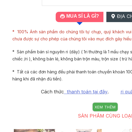
ĐỊA C
MUA SỈ LÀ GÌ?
* 100% Ảnh sản phẩm do chúng tôi tự chụp, quý khách vui 
chưa được sự cho phép của chúng tôi vào mục đích gây hiể
* Sản phẩm bán sỉ nguyên ri (dây) ( 1ri thường là 1 mầu chạy si
chiếc /ri ), không bán lẻ, không bán trộn màu, trộn size ( trừ h
* Tất cả các đơn hàng đều phải thanh toán chuyển khoản 100
hàng khi đã nhận đủ tiền).
Cách thức
thanh toán tại đây
.
ri qu
XEM THÊM
SẢN PHẨM CÙNG LOẠ