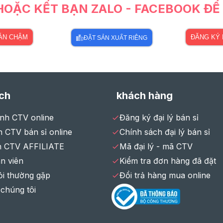
 HOẶC KẾT BẠN ZALO - FACEBOOK Đ
BÁN CHẬM
ĐĂNG KÝ 
ĐẶT SẢN XUẤT RIÊNG
ch
khách hàng
ình CTV online
Đăng ký đại lý bán sỉ
 CTV bán sỉ online
Chính sách đại lý bán sỉ
h CTV AFFILIATE
Mã đại lý - mã CTV
n viên
Kiểm tra đơn hàng đã đặt
ỏi thường gặp
Đổi trả hàng mua online
 chúng tôi