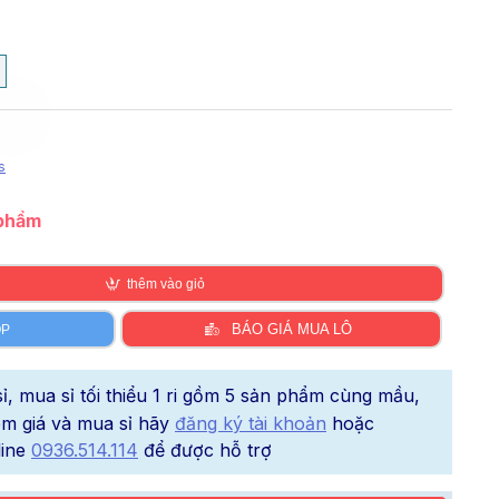
s
 phẩm
thêm vào giỏ
BÁO GIÁ MUA LÔ
ÓP
, mua sỉ tối thiểu 1 ri gồm 5 sản phẩm cùng mầu,
xem giá và mua sỉ hãy
đăng ký tài khoản
hoặc
line
0936.514.114
để được hỗ trợ