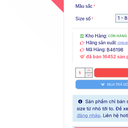
Mầu sắc
1 - 8
Size số
Kho Hàng:
CÒN HÀNG
Hãng sản xuất:
chikid
B46198
Mã Hàng:
đã bán 16452 sản
MUA TRẢ G
Sản phẩm chỉ bán sỉ
size từ nhỏ tới to. Để 
đăng nhập
. Liên hệ hot