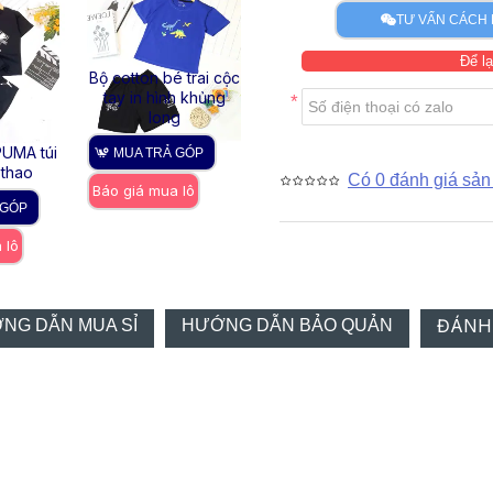
TƯ VẤN CÁCH 
Để lạ
Bộ cotton bé trai cộc
Bộ co
tay in hình khủng
trai h
long
MUA
PUMA túi
bộ cotton bé trai in
MUA TRẢ GÓP
Báo gi
 thao
hinh gấu size 10 - 16
Có 0 đánh giá sản
Báo giá mua lô
 GÓP
MUA TRẢ GÓP
 lô
Báo giá mua lô
ĐÁNH
NG DẪN MUA SỈ
HƯỚNG DẪN BẢO QUẢN