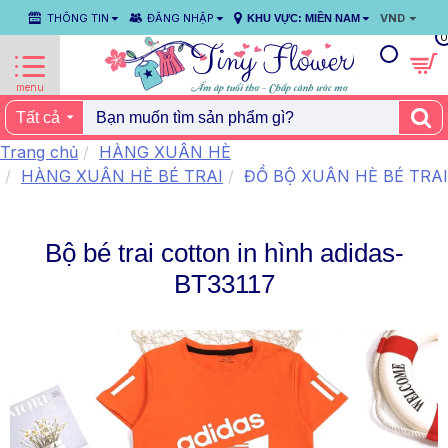
THÔNG TIN
ĐĂNG NHẬP
VND
KHU VỰC: MIỀN NAM
0
Tất cả
Trang chủ
HÀNG XUÂN HÈ
HÀNG XUÂN HÈ BÉ TRAI
ĐỒ BỘ XUÂN HÈ BÉ TRAI
Bộ bé trai cotton in hình adidas-
BT33117