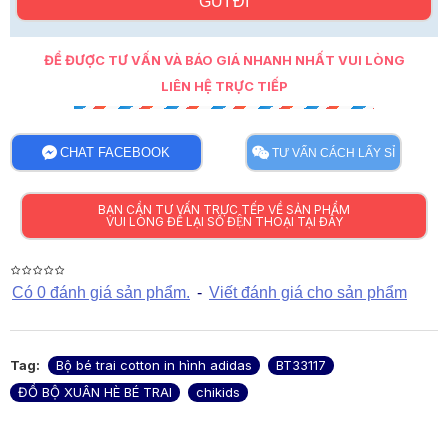
GỬI ĐI
ĐỂ ĐƯỢC TƯ VẤN VÀ BÁO GIÁ NHANH NHẤT VUI LÒNG
LIÊN HỆ TRỰC TIẾP
CHAT FACEBOOK
TƯ VẤN CÁCH LẤY SỈ
BẠN CẦN TƯ VẤN TRỰC TẾP VỀ SẢN PHẨM
VUI LÒNG ĐỂ LẠI SỐ ĐỆN THOẠI TẠI ĐÂY
Có 0 đánh giá sản phẩm.
-
Viết đánh giá cho sản phẩm
Tag:
Bộ bé trai cotton in hình adidas
BT33117
ĐỒ BỘ XUÂN HÈ BÉ TRAI
chikids