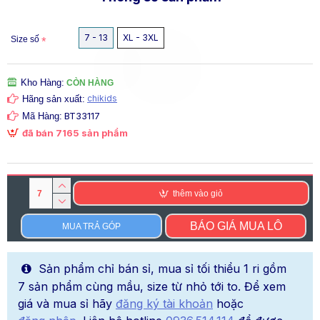
7 - 13
XL - 3XL
Size số
Kho Hàng:
CÒN HÀNG
chikids
Hãng sản xuất:
BT33117
Mã Hàng:
đã bán 7165 sản phẩm
thêm vào giỏ
BÁO GIÁ MUA LÔ
MUA TRẢ GÓP
Sản phẩm chỉ bán sỉ, mua sỉ tối thiểu 1 ri gồm
7 sản phẩm cùng mầu, size từ nhỏ tới to. Để xem
giá và mua sỉ hãy
đăng ký tài khoản
hoặc