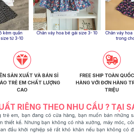
hô kèm quần
Chân váy hoa bé gái size 3- 10
Chân váy hoa 
size từ 3-10
trong ch
ÊN SẢN XUẤT VÀ BÁN SỈ
FREE SHIP TOÀN QUỐC
ÁO TRẺ EM CHẤT LƯỢNG
HÀNG VỚI ĐƠN HÀNG TR
CAO
TRIỆU
UẤT RIÊNG THEO NHU CẦU ? TẠI 
ang trẻ em, bạn đang có cửa hàng, bạn muốn bán những
ạn thiết kế. Nhưng bạn không có nhà xưởng, máy móc, cô
 ban đầu khởi nghiệp sẽ rất khó khăn nếu bạn không có 