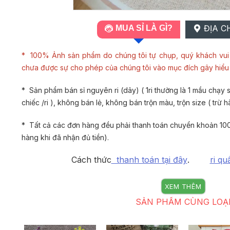
ĐỊA C
MUA SỈ LÀ GÌ?
* 100% Ảnh sản phẩm do chúng tôi tự chụp, quý khách vui 
chưa được sự cho phép của chúng tôi vào mục đích gây hiể
* Sản phẩm bán sỉ nguyên ri (dây) ( 1ri thường là 1 mầu chạy si
chiếc /ri ), không bán lẻ, không bán trộn màu, trộn size ( trừ h
* Tất cả các đơn hàng đều phải thanh toán chuyển khoản 100
hàng khi đã nhận đủ tiền).
Cách thức
thanh toán tại đây
.
ri qu
XEM THÊM
SẢN PHẨM CÙNG LOẠ