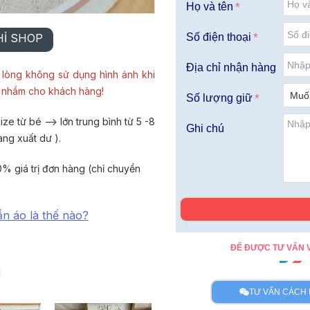
Họ và tên
HỈ SHOP
Số điện thoại
Địa chỉ nhận hàng
lòng không sử dụng hình ảnh khi
u nhầm cho khách hàng!
Số lượng giữ
ze từ bé --> lớn trung bình từ 5 -8
Ghi chú
àng xuất dư ).
% giá trị đơn hàng (chỉ chuyển
ần áo là thế nào?
ĐỂ ĐƯỢC TƯ VẤN V
I
TƯ VẤN CÁCH 