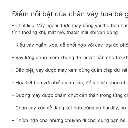
Điểm nổi bật của chân váy hoa bé g
- Chất liệu: Váy ngoài được may bằng vải thô hoa hà
tính thoáng khí, mát mẻ, thaoir mái khi vận động
- Kiểu váy ngắn, xòe, dễ phối hợp với các loại áo phô
- Váy lưng chun mềm không để lại vết hằn cho trẻ k
- Đặc biệt, váy được may kèm cùng quần chip đùi nê
- Họa tiết hoa với nhiều màu sắc, để mẹ lựa chọn ch
- Đường may được chăm chút cẩn thận trong từng chi
- Chân váy xòe dễ dàng kết hợp cùng áo hai dây, áo
- Thích hợp cho những chuyến đi chơi cùng bạn bè,