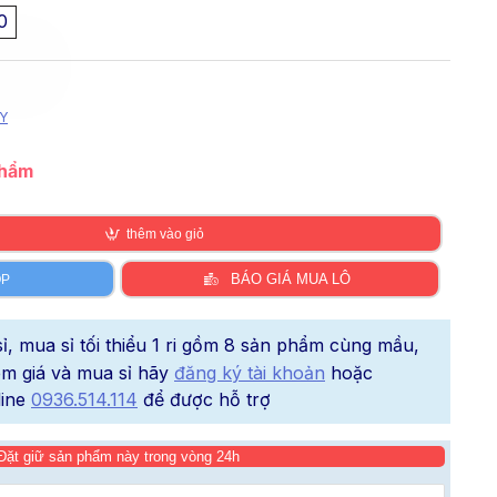
0
Y
phẩm
thêm vào giỏ
BÁO GIÁ MUA LÔ
ÓP
, mua sỉ tối thiểu 1 ri gồm 8 sản phẩm cùng mầu,
xem giá và mua sỉ hãy
đăng ký tài khoản
hoặc
line
0936.514.114
để được hỗ trợ
Đặt giữ sản phẩm này trong vòng 24h