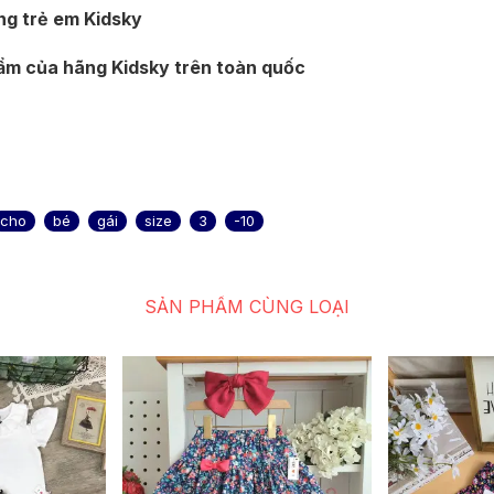
ang trẻ em Kidsky
hẩm của hãng Kidsky trên toàn quốc
cho
bé
gái
size
3
-10
SẢN PHẨM CÙNG LOẠI