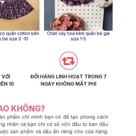
có quần cotton bên
Chân váy hoa kèm quần bé gái
Chân vá
o bé size 3 -10
size 1-5
 VỚI
ĐỔI HÀNG LINH HOẠT TRONG 7
ÊN 10
NGÀY KHÔNG MẤT PHÍ
SAO KHÔNG?
 sản phẩm chỉ mình bạn có để tạo phong cách
ng nhân và bạn chỉ có số vốn đầu tư ban đầu
được sản phẩm và dấu ấn riêng cho cửa hàng.