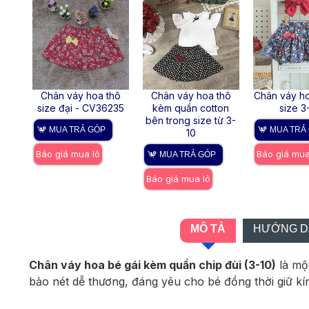
Chân váy hoa thô
Chân váy hoa thô
Chân váy ho
size đại - CV36235
kèm quần cotton
size 3
bên trong size từ 3-
MUA TRẢ GÓP
MUA TRẢ
10
Báo giá mua lô
Báo giá mua
MUA TRẢ GÓP
Báo giá mua lô
MÔ TẢ
HƯỚNG DẪ
Chân váy hoa bé gái kèm quần chip đùi (3-10)
là mộ
bảo nét dễ thương, đáng yêu cho bé đồng thời giữ kí