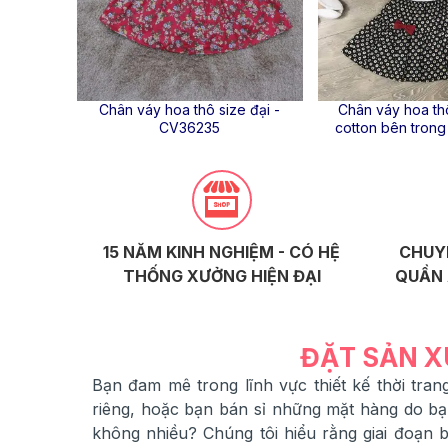
Chân váy hoa thô size đại -
Chân váy hoa t
CV36235
cotton bên trong 
15 NĂM KINH NGHIỆM - CÓ HỆ
CHUY
THỐNG XƯỞNG HIỆN ĐẠI
QUẦN 
ĐẶT SẢN X
Bạn đam mê trong lĩnh vực thiết kế thời tr
riêng, hoặc bạn bán sỉ những mặt hàng do b
không nhiều? Chúng tôi hiểu rằng giai đoạn