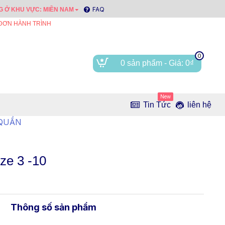
FAQ
 Ở KHU VỰC: MIỀN NAM
 ĐƠN HÀNH TRÌNH
0
0 sản phẩm - Giá: 0₫
New
Tin Tức
liên hệ
 QUẦN
ze 3 -10
Thông số sản phẩm