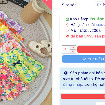
3 - 1
Size số
Kho Hàng:
CÒN HÀNG
Hãng sản xuất:
KIDSK
cv2068
Mã Hàng:
đã bán 5453 sản 
MUA TRẢ G
Sản phẩm chỉ bán sỉ
size từ nhỏ tới to. Để 
đăng nhập
. Liên hệ hot