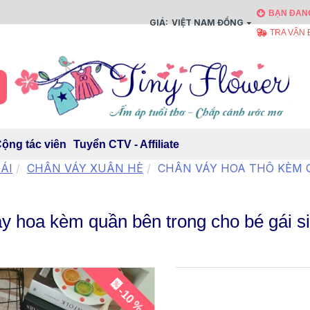
BẠN ĐANG
GIÁ:
VIỆT NAM ĐỒNG
TRA VẬN
ộng tác viên
Tuyển CTV - Affiliate
ÁI
CHÂN VÁY XUÂN HÈ
CHÂN VÁY HOA THÔ KÈM
y hoa kèm quần bên trong cho bé gái si
-10 %