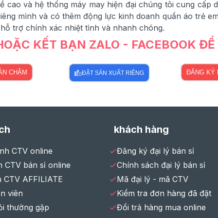
 cao và hệ thống máy may hiện đại chúng tôi cung cấp dịc
êng mình và có thêm động lực kinh doanh quần áo trẻ em,
 hỗ trợ chính xác nhiệt tình và nhanh chóng.
 HOẶC KẾT BẠN ZALO - FACEBOOK Đ
BÁN CHẬM
ĐĂNG KÝ 
ĐẶT SẢN XUẤT RIÊNG
ch
khách hàng
ình CTV online
Đăng ký đại lý bán sỉ
 CTV bán sỉ online
Chính sách đại lý bán sỉ
h CTV AFFILIATE
Mã đại lý - mã CTV
n viên
Kiểm tra đơn hàng đã đặt
ỏi thường gặp
Đổi trả hàng mua online