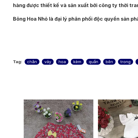
hàng được thiết kế và sản xuất bởi công ty thời tr
Bông Hoa Nhỏ là đại lý phân phối độc quyền sản p
Tag:
chân
váy
hoa
kèm
quần
bên
trong