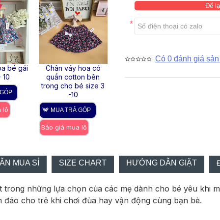
Để lạ
Có 0 đánh giá sản
a bé gái
Chân váy hoa có
Chân váy hoa kèm
Chân 
- 10
quần cotton bên
quần bé gái size 1-5
quần b
trong cho bé size 3
 GÓP
MUA TRẢ GÓP
-10
MUA
 lô
Báo giá mua lô
MUA TRẢ GÓP
Báo gi
Báo giá mua lô
N MUA SỈ
SIZE CHART
HƯỚNG DẪN GIẶT
t trong những lựa chọn của các mẹ dành cho bé yêu khi m
n đáo cho trẻ khi chơi đùa hay vận động cùng bạn bè.